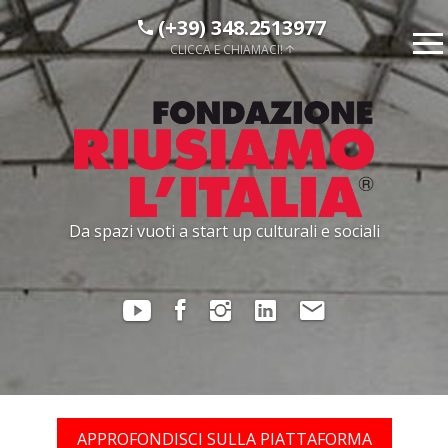
(+39) 348.2513977
CLICCA E CHIAMACI!
Da spazi vuoti a start up culturali e sociali
APPROFONDISCI SULLA PIATTAFORMA