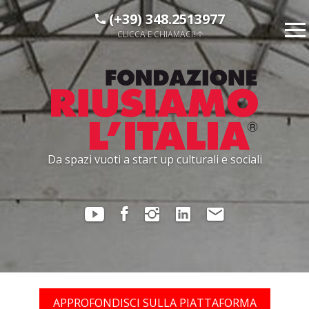
(+39) 348.2513977
CLICCA E CHIAMACI!
Da spazi vuoti a start up culturali e sociali
APPROFONDISCI SULLA PIATTAFORMA