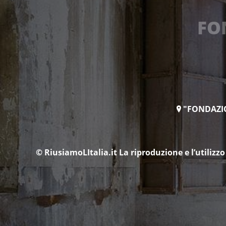
FO
"FONDAZION
© RiusiamoLItalia.it
La riproduzione e l’utilizzo