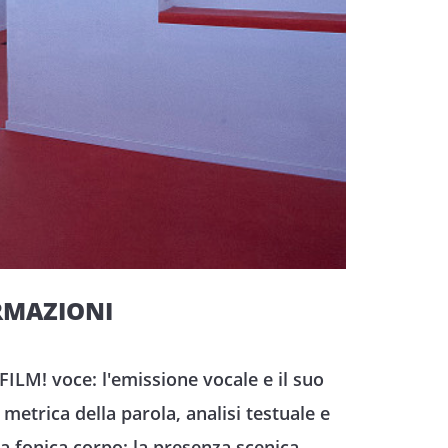
RMAZIONI
M! voce: l'emissione vocale e il suo
etrica della parola, analisi testuale e
a fonica corpo: la presenza scenica,