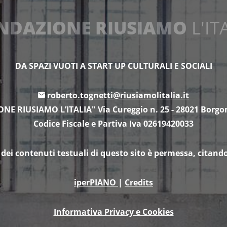
NDAZIONE RIUSIAMO
L'IT
DA SPAZI VUOTI A START UP CULTURALI E SOCIALI
roberto.tognetti@riusiamolitalia.it
E RIUSIAMO L’ITALIA" Via Cureggio n. 25 - 28021 Borg
Codice Fiscale e Partiva Iva 02619420033
 dei contenuti testuali di questo sito è permessa, citando 
iperPIANO
|
Credits
Informativa Privacy e Cookies