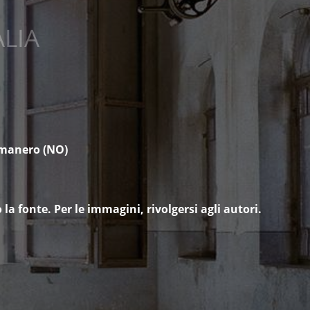
ALIA
omanero (NO)
la fonte. Per le immagini, rivolgersi agli autori.