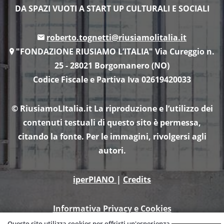
DA SPAZI VUOTI A START UP CULTURALI E SOCIALI
roberto.tognetti@riusiamolitalia.it
"FONDAZIONE RIUSIAMO L’ITALIA" Via Cureggio n.
25 - 28021 Borgomanero (NO)
Codice Fiscale e Partiva Iva 02619420033
© RiusiamoLItalia.it
La riproduzione e l’utilizzo dei
contenuti testuali di questo sito è permessa,
citando la fonte. Per le immagini, rivolgersi agli
autori.
iperPIANO
|
Credits
Informativa Privacy e Cookies
Questo sito utilizza cookies per offrirti un'esperienza